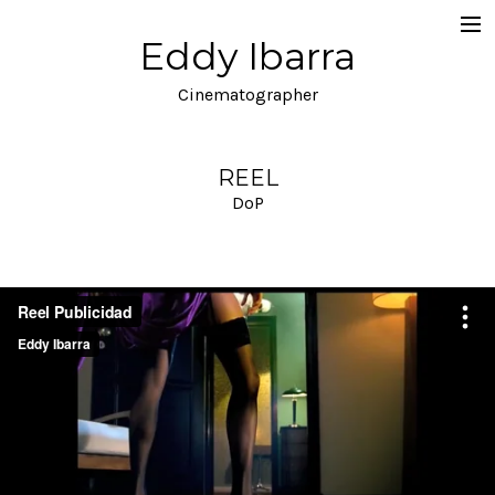
Eddy Ibarra
DoP
Cinematographer
Collaborations
Gaffer
REEL
DoP
Key Grip
Feature Films
All Projects
About